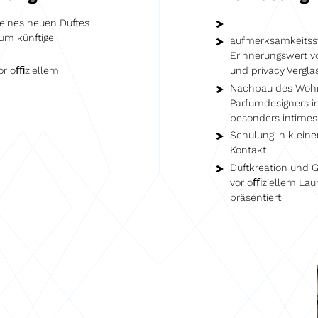
eines neuen Duftes
um künftige
aufmerksamkeitsst
n
Erinnerungswert v
or oﬃziellem
und privacy Vergla
Nachbau des Woh
Parfumdesigners i
besonders intimes
Schulung in klein
Kontakt
Duftkreation und 
vor oﬃziellem Lau
präsentiert