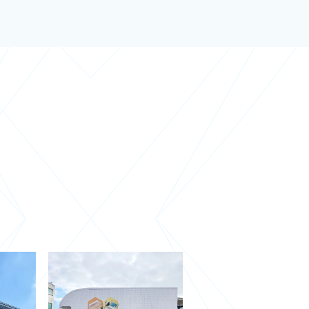
s & NPO
TV & Media
ungsraum
Pop-up Store
Promotion
s Labor
Messe & Event
m