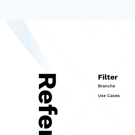
Filter
Branche
Use Cases
Automotive
Mobile Arztprax
Beauty
Foodtruck
Consumer
Electronics