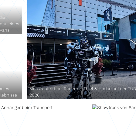
die
bau eines
 Vans
ooles
Messeauftritt auf Rädern – Thiel & Hoche auf der TU
rlebnisse
2026