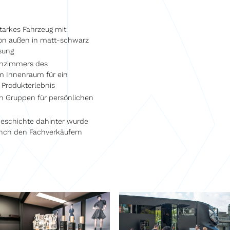
arkes Fahrzeug mit
on außen in matt-schwarz
sung
nzimmers des
m Innenraum für ein
 Produkterlebnis
en Gruppen für persönlichen
Geschichte dahinter wurde
nch den Fachverkäufern