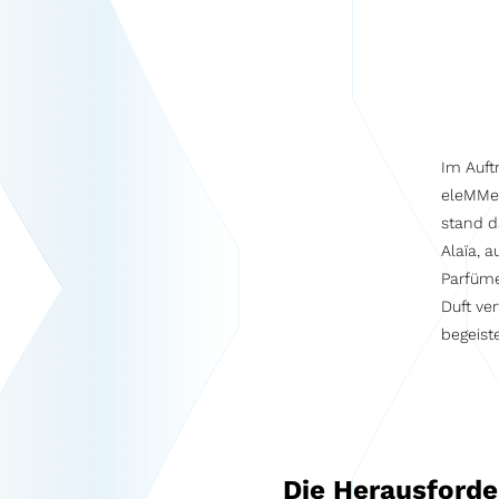
Im Auft
eleMMen
stand d
Alaïa, 
Parfüme
Duft ve
begeiste
Die Herausford