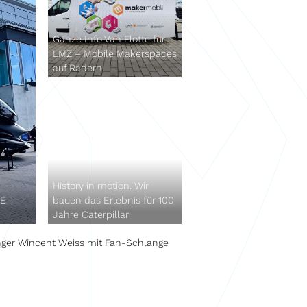
Ganze Info Van Flotte für
LMZ – Mobile Makerspaces
auf Rädern
History in motion. Wir
BE
bauen das Erlebnis für 100
Jahre Caterpillar