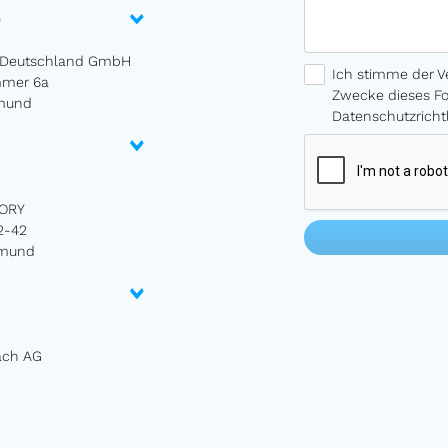
)
p Deutschland GmbH
Ich stimme der V
mmer 6a
Zwecke dieses Fo
tmund
Datenschutzricht
ORY
2-42
tmund
ach AG