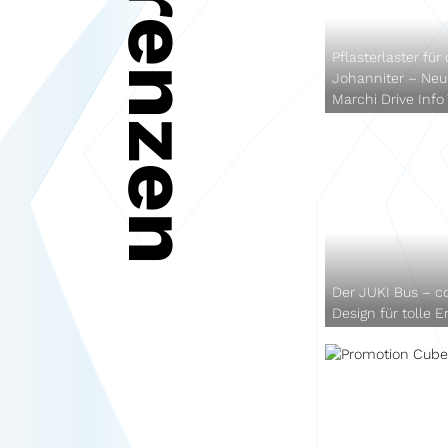
Referenzen
Pflasterlaster für 
Johanniter – Neu
Marchi Drive Info
Der JUKI Bus – c
Design für tolle E