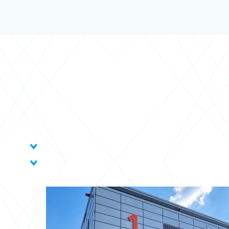
Fashion & Retail
Healthcare
Politic
is
Merchandise
Blutspendemobil
Schul
Finance & Insurance
Industrial
Sports
Showroom
Roadshow
Mobile
Food & Beverage
Luxury Goods
Touris