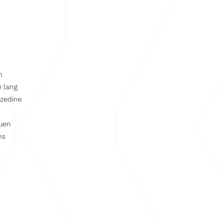
n
e lang
zzedine
euen
ms