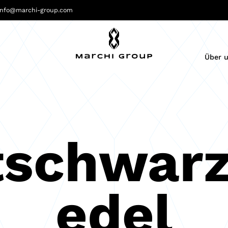
info@marchi-group.com
Über 
tschwarz
edel