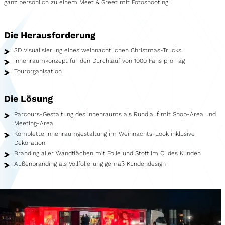
ganz persönlich zu einem Meet & Greet mit Fotoshooting.
Showroom
Merchandise
Die Herausforderung
Foodtruck
3D Visualisierung eines weihnachtlichen Christmas-Trucks
Innenraumkonzept für den Durchlauf von 1000 Fans pro Tag
Blutspendemobil
Tourorganisation
Leistungen
Die Lösung
Fahrzeugbau
Parcours-Gestaltung des Innenraums als Rundlauf mit Shop-Area und
Meeting-Area
Fahrzeugservice
Komplette Innenraumgestaltung im Weihnachts-Look inklusive
Dekoration
Fahrzeughandel
Branding aller Wandflächen mit Folie und Stoff im CI des Kunden
Außenbranding als Vollfolierung gemäß Kundendesign
Agenturservice
Fahrzeugvermietung
Kreativleistungen