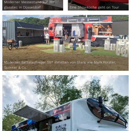
Moderner Messestand auf der
glasstec in Düsseldorf
Eine Showküche geht on Tour
Moderner Sattelauflieger SST inmitten von Stars wie Mark Forster,
Scooter & Co.