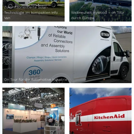
Zukunftsorientierte Solar-
Technologie im kompakten Info
Weltneuheit Hywood – on Tour
Van
durch Europa
On Tour für die Automotive Industrie