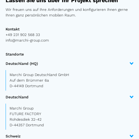
Lassen Sie uns über Ihr Projekt sprechen
Sattelauflieger
Wir freuen uns auf Ihre Anforderungen und konfigurieren Ihnen gerne
Ihren ganz persönlichen mobilen Raum.
PKW Anhänger
Kontakt
Design Truck
+49 231 902 568 33
info@marchi-group.com
Sonderbau
Standorte
Deutschland (HQ)
Gebrauchtmarkt
Gebrauchte Fahrzeuge von Marchi
Marchi Group Deutschland GmbH
Auf dem Brümmer 6a
D-44149 Dortmund
Über uns
Deutschland
FAQ
Marchi Group
FUTURE FACTORY
News
Rohdesdiek 32-42
D-44357 Dortmund
Karriere
Schweiz