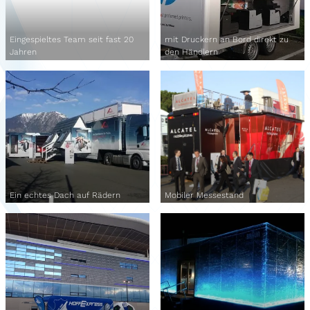
Eingespieltes Team seit fast 20
mit Druckern an Bord direkt zu
Jahren
den Händlern
Ein echtes Dach auf Rädern
Mobiler Messestand