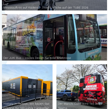
Messeauftritt auf Rädern – Thiel & Hoche auf der TUBE 2026
Der JUKI Bus – cooles Design für tolle Erlebnisse
History in motion. Wir bauen das
Der Marchi Cube wird Teil des
Erlebnis für 100 Jahre Caterpillar
Teams