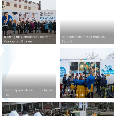
Training für Dentalprodukte von
Deutschlands erstes mobiles
Moskau bis Sibirien
Eiscafé
Coolsculpting Messe-Truck für die
#jeckyourself – der
FIBO
Karnevalstruck