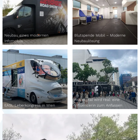
Neubau eines modernen
Blutspende Mobil – Moderne
Infomobils
Neubaulösung
Aus digital wird real: eine
EASL Leberkongress in Wien
Influencerin zum Anfassen