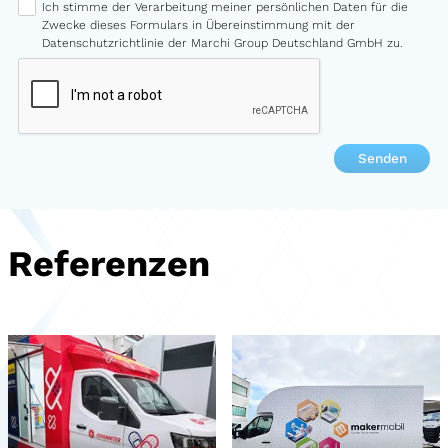
Ich stimme der Verarbeitung meiner persönlichen Daten für die
Zwecke dieses Formulars in Übereinstimmung mit der
Datenschutzrichtlinie der Marchi Group Deutschland GmbH zu.
Referenzen
Filter
Branche
Automotive
Beauty
Use Cases
Mobile Arztpraxis
Foodtruck
Consumer Electronics
Fashion & Retail
Merchandise
Showroom
Finance & Insurance
Food & Beverage