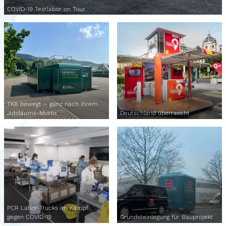
COVID-19 Testlabor on Tour
TKB bewegt – ganz nach ihrem
Jubiläums-Motto
Deutschland überrascht
PCR Labor-Trucks im Kampf
gegen COVID-19
Grundsteinlegung für Bauprojekt