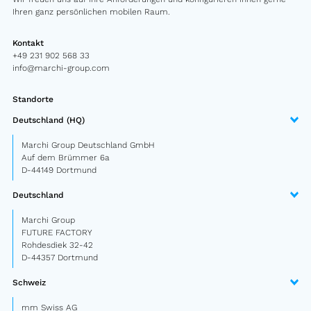
Sattelauflieger
Ihren ganz persönlichen mobilen Raum.
PKW Anhänger
Kontakt
+49 231 902 568 33
info@marchi-group.com
Design Truck
Sonderbau
Standorte
Deutschland (HQ)
Marchi Group Deutschland GmbH
Gebrauchtmarkt
Auf dem Brümmer 6a
Gebrauchte Fahrzeuge von Marchi
D-44149 Dortmund
Deutschland
Über uns
Marchi Group
FAQ
FUTURE FACTORY
Rohdesdiek 32-42
News
D-44357 Dortmund
Schweiz
Karriere
mm Swiss AG