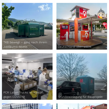
TKB bewegt – ganz nach ihrem
Jubiläums-Motto
Deutschland überrascht
PCR Labor-Trucks im Kampf
gegen COVID-19
Grundsteinlegung für Bauprojekt