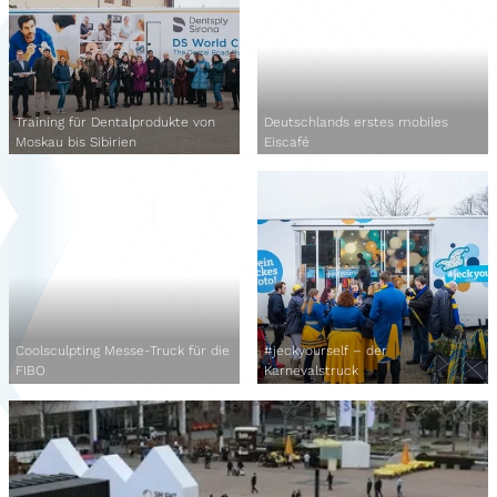
Training für Dentalprodukte von
Deutschlands erstes mobiles
Moskau bis Sibirien
Eiscafé
Coolsculpting Messe-Truck für die
#jeckyourself – der
FIBO
Karnevalstruck