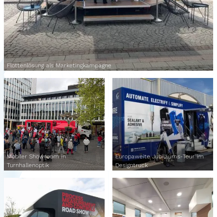
Flottenlösung als Marketingkampagne
Mobiler Showroom in
Europaweite Jubiläums-Tour im
Turnhallenoptik
Designtruck