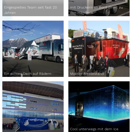
Eingespieltes Team seit fast 20
mit Druckern an Bord direkt zu
Jahren
den Händlern
Ein echtes Dach auf Rädern
Mobiler Messestand
Cool unterwegs mit dem Ice