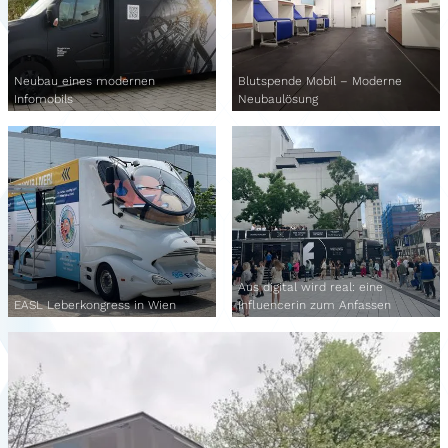
Neubau eines modernen
Blutspende Mobil – Moderne
Infomobils
Neubaulösung
Aus digital wird real: eine
EASL Leberkongress in Wien
Influencerin zum Anfassen