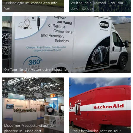
Technologie im kompakten Info
Weltneuheit Hywood – on Tour
Van
durch Europa
On Tour für die Automotive Industrie
Moderner Messestand auf der
glasstec in Düsseldorf
Eine Showküche geht on Tour