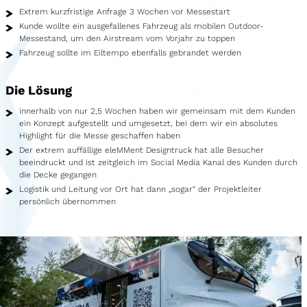
Showroom
Extrem kurzfristige Anfrage 3 Wochen vor Messestart
Kunde wollte ein ausgefallenes Fahrzeug als mobilen Outdoor-
Merchandise
Messestand, um den Airstream vom Vorjahr zu toppen
Fahrzeug sollte im Eiltempo ebenfalls gebrandet werden
Foodtruck
Die Lösung
Blutspendemobil
innerhalb von nur 2,5 Wochen haben wir gemeinsam mit dem Kunden
Leistungen
ein Konzept aufgestellt und umgesetzt, bei dem wir ein absolutes
Highlight für die Messe geschaffen haben
Der extrem auffällige eleMMent Designtruck hat alle Besucher
Fahrzeugbau
beeindruckt und ist zeitgleich im Social Media Kanal des Kunden durch
die Decke gegangen
Fahrzeugservice
Logistik und Leitung vor Ort hat dann „sogar“ der Projektleiter
persönlich übernommen
Fahrzeughandel
Agenturservice
Fahrzeugvermietung
Kreativleistungen