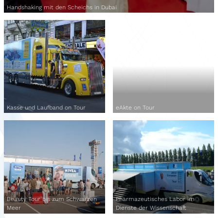
Handshaking mit den Scheichs in Dubai
Kasse und Laufband on Tour
eAkte on Tour
Beauty Tour bis zum Schwarzen
Pharmazeutisches Labor im
Meer
Dienste der Wissenschaft