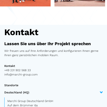
Gebrauchtmarkt
Gebrauchte Fahrzeuge von Marchi
Kontakt
Referenzen
Modelle
Lassen Sie uns über Ihr Projekt sprechen
Katalog
Wir freuen uns auf Ihre Anforderungen und konfigurieren Ihnen gerne
Ihren ganz persönlichen mobilen Raum.
LKW
Kontakt
+49 231 902 568 33
PKW
info@marchi-group.com
Container
Standorte
Minisattel
Deutschland (HQ)
Infomobil
Marchi Group Deutschland GmbH
Auf dem Brümmer 6a