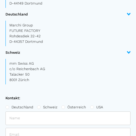
D-44149 Dortmund
Sattelauflieger
Deutschland
PKW Anhänger
Marchi Group
Design Truck
FUTURE FACTORY
Rohdesdiek 32-42
D-44357 Dortmund
Sonderbau
Schweiz
mm Swiss AG
Gebrauchtmarkt
c/o Reichenbach AG
Gebrauchte Fahrzeuge von Marchi
Talacker 50
8001 Zürich
Über uns
Kontakt:
FAQ
Deutschland
Schweiz
Österreich
USA
News
Karriere