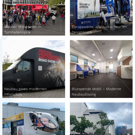
Mobiler Showroom in
Europaweite Jubiläums-Tour im
Turnhallenoptik
Designtruck
Neubau eines modernen
Blutspende Mobil – Moderne
Infomobils
Neubaulösung