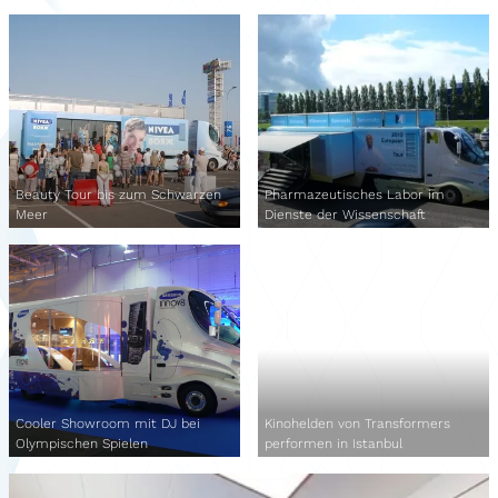
Beauty Tour bis zum Schwarzen
Pharmazeutisches Labor im
Meer
Dienste der Wissenschaft
Cooler Showroom mit DJ bei
Kinohelden von Transformers
Olympischen Spielen
performen in Istanbul