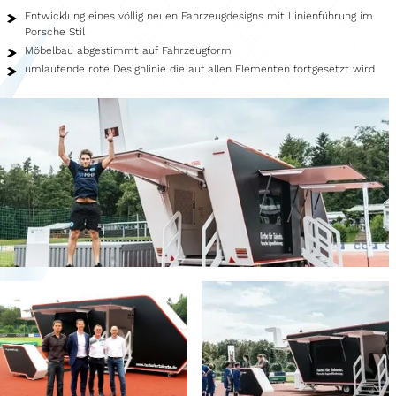
Showroom
Entwicklung eines völlig neuen Fahrzeugdesigns mit Linienführung im
Porsche Stil
Merchandise
Möbelbau abgestimmt auf Fahrzeugform
umlaufende rote Designlinie die auf allen Elementen fortgesetzt wird
Foodtruck
Blutspendemobil
Leistungen
Fahrzeugbau
Fahrzeugservice
Fahrzeughandel
Agenturservice
Fahrzeugvermietung
Kreativleistungen