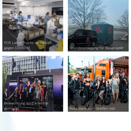
PCR Labor-Trucks im Kampf
gegen COVID-19
Grundsteinlegung für Bauprojekt
Beleuchtung wird erlebbar
gemacht
Rockstars zum Greifen nah