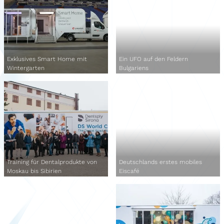
Exklusives Smart Home mit
Ein UFO auf den Feldern
Wintergarten
Bulgariens
Training für Dentalprodukte von
Deutschlands erstes mobiles
Moskau bis Sibirien
Eiscafé