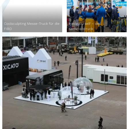
Coolsculpting Messe-Truck für die
#jeckyourself – der
FIBO
Karnevalstruck