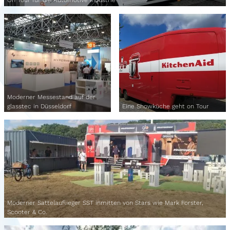
On Tour für die Automotive Industrie
Moderner Messestand auf der
glasstec in Düsseldorf
Eine Showküche geht on Tour
Moderner Sattelauflieger SST inmitten von Stars wie Mark Forster,
Scooter & Co.